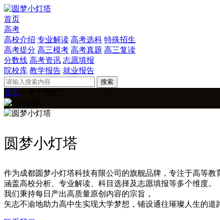
首页
高考
高校介绍
专业解读
高考选科
特殊招生
高考提分
高三模考
高考真题
高三复读
分数线
高考资讯
志愿填报
院校库
教学报告
就业报告
搜索
首页
> 关于我们
圆梦小灯塔
作为成都圆梦小灯塔科技有限公司的旗舰品牌，专注于高等教
涵盖高校分析、专业解读、科目选择及志愿填报等多个维度。
我们秉持每日产出高质量原创内容的宗旨，
矢志不渝地助力高中生实现大学梦想，铺设通往璀璨人生的道