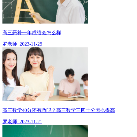
高三恶补一年成绩会怎么样
罗老师
2023-11-25
高三数学40分还有救吗？高三数学三四十分怎么提高
罗老师
2023-11-21