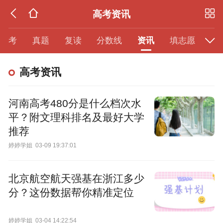
高考资讯
模考
真题
复读
分数线
资讯
填志愿
高考资讯
河南高考480分是什么档次水
平？附文理科排名及最好大学
推荐
婷婷学姐
03-09 19:37:01
北京航空航天强基在浙江多少
分？这份数据帮你精准定位
婷婷学姐
03-04 14:22:54