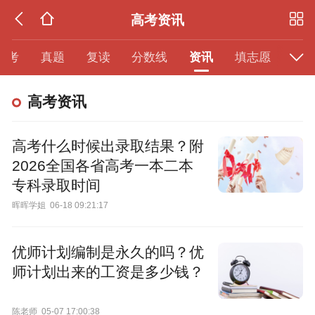
高考资讯
模考
真题
复读
分数线
资讯
填志愿
高考资讯
高考什么时候出录取结果？附
2026全国各省高考一本二本
专科录取时间
晖晖学姐
06-18 09:21:17
优师计划编制是永久的吗？优
师计划出来的工资是多少钱？
陈老师
05-07 17:00:38