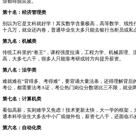
业都得脱层皮。
第十名：经济管理类
别以为它是文科就好学！其实数学含量极高，高等数学、线性
十几万，就业还内卷，普通毕业生大多只能去银行当柜员或私
第九名：机械类
传统工科里的“卷王”，课程强度拉满，工程力学、机械原理
高，大多七八千，很多人只能靠考研或转方向提升薪资。
第八名：法学类
难就难在“背得多、考得难”，要背诵大量法条，还得理解背后
考公，都需要法考A证，考公热门岗位分数堪比三不限，就业
第七名：计算机类
看似高薪，实则难学又焦虑！技术更新太快，大一学的框架，
通本科毕业生大多去中小厂或做外包，薪资七八千，还面临35
第六名：自动化类