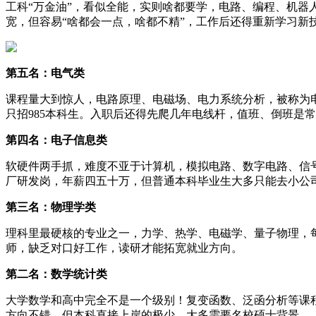
工科“万金油”，看似全能，实则啥都要学，电路、编程、机
宽，但容易“啥都会一点，啥都不精”，工作后还得重新学习新
第五名：电气类
课程量大到惊人，电路原理、电磁场、电力系统分析，被称为电
只招985本科生。入职后还得先爬几年电线杆，值班、倒班是
第四名：电子信息类
软硬件两手抓，难度不亚于计算机，模拟电路、数字电路、信
厂研发岗，年薪四五十万，但普通本科毕业生大多只能去小公
第三名：物理学类
理科里最硬核的专业之一，力学、热学、电磁学、量子物理，
师，缺乏对口好工作，读研才能拓宽就业方向。
第二名：数学统计类
大学数学和高中完全不是一个级别！复变函数、泛函分析等课
方向不错，但本科直接上岸的极少，大多需要名校硕士背景。