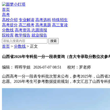
首页
高考
高校介绍
专业解读
高考选科
特殊招生
高考提分
高三模考
高考真题
高三复读
分数线
高考资讯
志愿填报
院校库
教学报告
就业报告
搜索
首页
>
分数线
> 正文
山西省2026年专科批一分一段表查询（含大专录取分数位次参
编辑：
晖晖学姐
2026-07-07 08:51
校对：罗老师
山西高考一分一段表专科批次暂未公布，参考2025年，山西省
志愿。2026年考生可参考数据提前规划，本文汇总了山西专