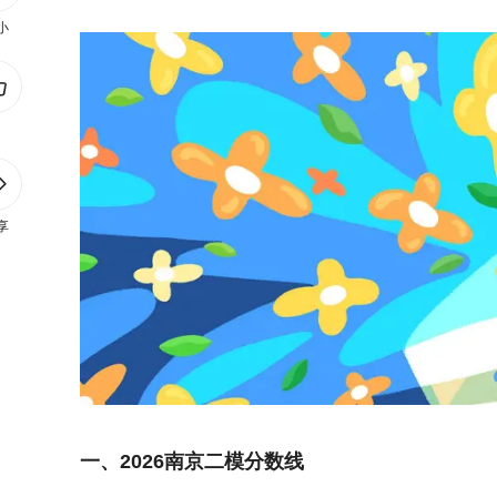
小
享
一、2026南京二模分数线