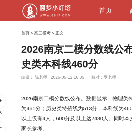
首页
首页
>
高三模考
> 正文
2026南京二模分数线公
史类本科线460分
编辑：
陈老师
2026-05-12 16:35
校对：罗老师
2026南京二模分数线公布。数据显示，物理类
为461分；历史类特招线为513分，本科线为46
大
以上仅有4人，600分及以上达2430人。同
家长参考。