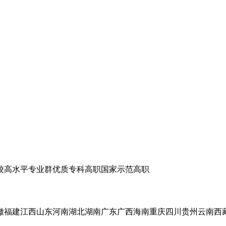
校
高水平专业群
优质专科高职
国家示范高职
徽
福建
江西
山东
河南
湖北
湖南
广东
广西
海南
重庆
四川
贵州
云南
西