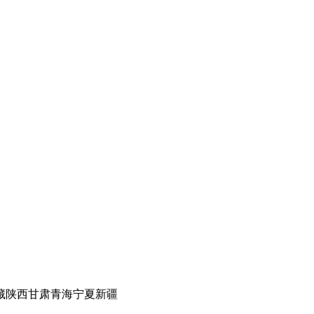
藏
陕西
甘肃
青海
宁夏
新疆