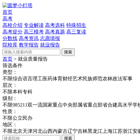
首页
高考
高校介绍
专业解读
高考选科
特殊招生
高考提分
高三模考
高考真题
高三复读
分数线
高考资讯
志愿填报
院校库
教学报告
就业报告
搜索
首页
> 就业质量报告
筛选条件
类型：
不限
综合
语言
理工
医药
体育
财经
艺术
民族
师范
农林
政法
军事
层次：
不限
本科
专科
级别：
不限
985
211
双一流
国家重点
中央部属
省重点
部省合建
高水平学
性质：
不限
公立
民办
地区：
不限
北京
天津
河北
山西
内蒙古
辽宁
吉林
黑龙江
上海
江苏
浙江
安
搜索