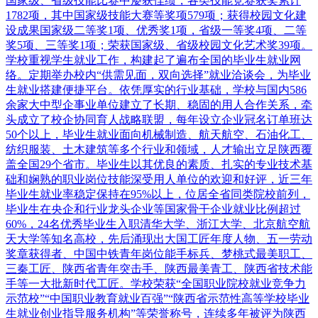
国家级、省级技能比赛中屡获佳绩，各类技能竞赛获奖累计
1782项，其中国家级技能大赛等奖项579项；获得校园文化建
设成果国家级二等奖1项、优秀奖1项，省级一等奖4项、二等
奖5项、三等奖1项；荣获国家级、省级校园文化艺术奖39项。
学校重视学生就业工作，构建起了遍布全国的毕业生就业网
络。定期举办校内“供需见面，双向选择”就业洽谈会，为毕业
生就业搭建便捷平台。依凭厚实的行业基础，学校与国内586
余家大中型企事业单位建立了长期、稳固的用人合作关系，牵
头成立了校企协同育人战略联盟，每年设立企业冠名订单班达
50个以上，毕业生就业面向机械制造、航天航空、石油化工、
纺织服装、土木建筑等多个行业和领域，人才输出立足陕西覆
盖全国29个省市。毕业生以其优良的素质、扎实的专业技术基
础和娴熟的职业岗位技能深受用人单位的欢迎和好评，近三年
毕业生就业率稳定保持在95%以上，位居全省同类院校前列，
毕业生在央企和行业龙头企业等国家骨干企业就业比例超过
60%，24名优秀毕业生入职清华大学、浙江大学、北京航空航
天大学等知名高校，先后涌现出大国工匠年度人物、五一劳动
奖章获得者、中国中铁青年岗位能手标兵、梦桃式最美职工、
三秦工匠、陕西省青年突击手、陕西最美青工、陕西省技术能
手等一大批新时代工匠。学校荣获“全国职业院校就业竞争力
示范校”“中国职业教育就业百强”“陕西省示范性高等学校毕业
生就业创业指导服务机构”等荣誉称号，连续多年被评为陕西