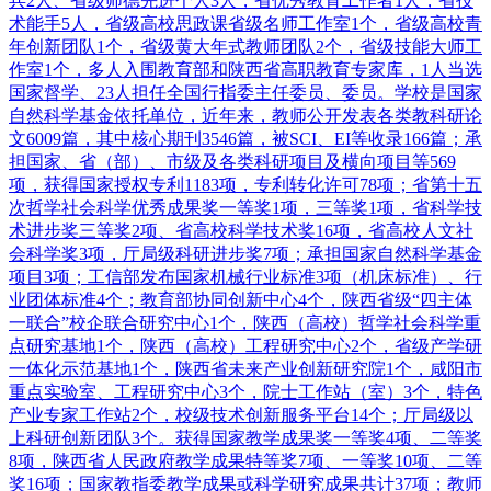
兵2人、省级师德先进个人3人，省优秀教育工作者1人，省技
术能手5人，省级高校思政课省级名师工作室1个，省级高校青
年创新团队1个，省级黄大年式教师团队2个，省级技能大师工
作室1个，多人入围教育部和陕西省高职教育专家库，1人当选
国家督学、23人担任全国行指委主任委员、委员。学校是国家
自然科学基金依托单位，近年来，教师公开发表各类教科研论
文6009篇，其中核心期刊3546篇，被SCI、EI等收录166篇；承
担国家、省（部）、市级及各类科研项目及横向项目等569
项，获得国家授权专利1183项，专利转化许可78项；省第十五
次哲学社会科学优秀成果奖一等奖1项，三等奖1项，省科学技
术进步奖三等奖2项、省高校科学技术奖16项，省高校人文社
会科学奖3项，厅局级科研进步奖7项；承担国家自然科学基金
项目3项；工信部发布国家机械行业标准3项（机床标准）、行
业团体标准4个；教育部协同创新中心4个，陕西省级“四主体
一联合”校企联合研究中心1个，陕西（高校）哲学社会科学重
点研究基地1个，陕西（高校）工程研究中心2个，省级产学研
一体化示范基地1个，陕西省未来产业创新研究院1个，咸阳市
重点实验室、工程研究中心3个，院士工作站（室）3个，特色
产业专家工作站2个，校级技术创新服务平台14个；厅局级以
上科研创新团队3个。获得国家教学成果奖一等奖4项、二等奖
8项，陕西省人民政府教学成果特等奖7项、一等奖10项、二等
奖16项；国家教指委教学成果或科学研究成果共计37项；教师