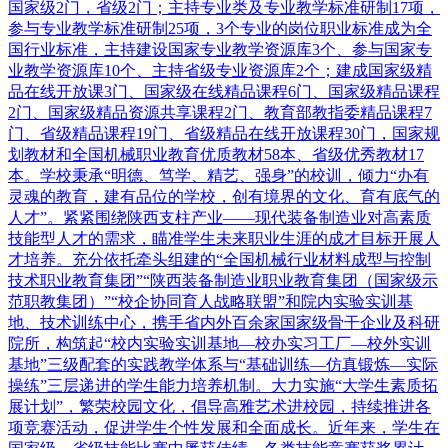
国家级2门，省级2门；主持专业类及专业教学标准研制17项，
参与专业教学标准研制25项，3个专业的岗位职业标准成为全
国行业标准，主持建设国家专业教学资源库3个、参与国家专
业教学资源库10个、主持省级专业资源库2个；建成国家级精
品在线开放课3门、国家级在线精品课程6门、国家级精品课程
2门、国家级精品资源共享课程2门、教育部教指委精品课程7
门、省级精品课程19门、省级精品在线开放课程30门，国家规
划教材和全国机械职业教育优质教材58本、省级优秀教材17
本。学校秉承“明德、笃学、精艺、强身”的校训，倾力“办有
灵魂的教育，建有品位的学校，创有境界的文化、育有底气的
人才”。紧紧围绕陕西支柱产业——现代装备制造业对高素质
技能型人才的需求，瞄准学生未来职业生涯的成才目标开展人
才培养。充分依托牵头组建的“全国机械行业材料成型与控制
技术职业教育集团”“陕西装备制造业职业教育集团（国家级示
范职教集团）”“校企协同育人战略联盟”和院内实验实训基
地、技术训练中心，携手省内外百余家国家级骨干企业及科研
院所，构筑起“校内实验实训基地—校办实习工厂—校外实训
基地”三级配套的实践教学体系与“基础训练—仿真锻炼—实际
操练”三层递进的学生能力培养机制。大力实施“大学生素质拓
展计划”，繁荣校园文化，倡导高雅艺术进校园，持续推进各
项竞赛活动，促进学生个性发展和全面成长。近年来，学生在