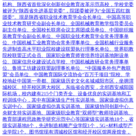
机构、陕西省首批深化创新创业教育改革示范高校，学校党委
被评为“陕西省先进基层党委”，院团委被评为“全国五四红旗
团委”。现是陕西省职业技术教育学会会长单位、中国高等职
业技术教育研究会副会长单位、全国机械教育教学指导委员会
副主任单位、全国校长联席会议主席团成员单位、中国纺织服
装教育学会副会长单位、中国职业技术教育学会常务理事单
位、中国机械工业教育协会常务理事单位、全国机械行业服务
先进制造高水平职业院校建设联盟执行理事长单位、世界职教
院校联盟正式会员、国家职业教育师资培养培训基地附设单
位、国家信息化建设试点学校、中国机械政研会常务理事单
位、鲁班工坊建设联盟副理事长单位、“中国服务外包产教联
盟”会员单位、中国教育国际交流协会“百万千项目”院校。学
校地处中国第一帝都、国家级历史文化名城咸阳市区，坐拥渭
城校区、经开校区两大校区，东临省会西安，北邻西安咸阳国
际机场，校内建有215个门类齐全、设备优良的实训基地和工
程训练中心，其中有国家级生产性实训基地、国家级虚拟仿真
实训中心、国家级虚拟仿真实训基地、国家级协同创新中心、
央财支持实训基地、国家级职业教育“双师型”教师培训基地、
教育部课程思政教学研究示范中心等国家级实训基地18个，省
级实训基地8个，先进制造精雕产业学院1个，5G+材料成型产
业学院1个。图书馆现有渭城校区馆和经开校区馆两座馆舍，