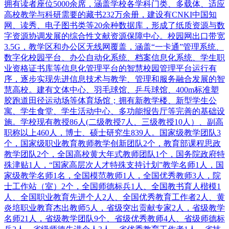
拥有读者座位5000余席，涵盖学校各学科门类、多载体、适应
高校教学与科研需要的藏书232万余册，建设有CNKI中国知
网、读秀、电子图书类等20余种数据库，形成了纸质资源与数
字资源协调发展的综合性文献资源保障中心。校园网出口带宽
3.5G，教学区和办公区无线网覆盖，涵盖“一卡通”管理系统、
数字化校园平台、办公自动化系统、档案信息化系统、学生职
业资格证书库等信息化管理平台的智慧校园管理平台运行有
序，逐步实现先进信息技术与教学、管理和服务融合发展的智
慧高校。建有文体中心、羽毛球馆、乒乓球馆、400m标准塑
胶跑道田径运动场等体育场馆；拥有新教学楼、新型学生公
寓、学生食堂、学生活动中心、多功能报告厅等完善的基础设
施。学校现有教授86人(二级教授7人、三级教授10人）、副高
职称以上460人，博士、硕士研究生839人。国家级教学团队3
个，国家级职业教育教师教学创新团队2个，教育部课程思政
教学团队2个，全国高校黄大年式教师团队1个，国务院政府特
殊津贴1人，“国家高层次人才特殊支持计划”教学名师1人，国
家级教学名师1名，全国模范教师1人，全国优秀教师3人，院
士工作站（室）2个，全国师德标兵1人、全国教书育人楷模1
人、全国职业教育先进个人2人、全国优秀教育工作者2人、黄
炎培职业教育杰出教师5人，省级突出贡献专家2人，省级教学
名师21人，省级教学团队9个、省级优秀教师4人、省级师德标