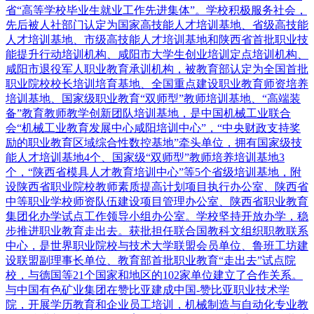
省“高等学校毕业生就业工作先进集体”。学校积极服务社会，
先后被人社部门认定为国家高技能人才培训基地、省级高技能
人才培训基地、市级高技能人才培训基地和陕西省首批职业技
能提升行动培训机构、咸阳市大学生创业培训定点培训机构、
咸阳市退役军人职业教育承训机构，被教育部认定为全国首批
职业院校校长培训培育基地、全国重点建设职业教育师资培养
培训基地、国家级职业教育“双师型”教师培训基地、“高端装
备”教育教师教学创新团队培训基地，是中国机械工业联合
会“机械工业教育发展中心咸阳培训中心”，“中央财政支持奖
励的职业教育区域综合性数控基地”牵头单位，拥有国家级技
能人才培训基地4个、国家级“双师型”教师培养培训基地3
个，“陕西省模具人才教育培训中心”等5个省级培训基地，附
设陕西省职业院校教师素质提高计划项目执行办公室、陕西省
中等职业学校师资队伍建设项目管理办公室、陕西省职业教育
集团化办学试点工作领导小组办公室。学校坚持开放办学，稳
步推进职业教育走出去。获批担任联合国教科文组织职教联系
中心，是世界职业院校与技术大学联盟会员单位、鲁班工坊建
设联盟副理事长单位、教育部首批职业教育“走出去”试点院
校，与德国等21个国家和地区的102家单位建立了合作关系。
与中国有色矿业集团在赞比亚建成中国-赞比亚职业技术学
院，开展学历教育和企业员工培训，机械制造与自动化专业教