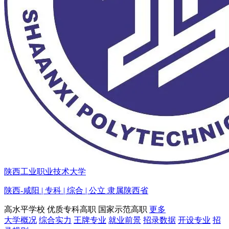
陕西工业职业技术大学
陕西-咸阳 | 专科 | 综合 | 公立 隶属陕西省
高水平学校
优质专科高职
国家示范高职
更多
大学概况
综合实力
王牌专业
就业前景
招录数据
开设专业
招