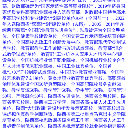
院校人才培养工作水平评估中被评为“优秀”，2011年被教育
部、财政部确定为“国家示范性高等职业院校”，2019年跻身国
家优质专科高等职业院校并入选教育部、财政部中国特色高水
平高职学校和专业建设计划建设单位A档（全国前十），2022
年入选陕西省“双高计划”建设单位（A档），2005、2014年连
续两届荣膺“全国职业教育先进单位”，先后被评为全国文明单
位、全国健康学校建设单位、全国党建工作示范高校培育创建
单位、全国高校思政工作创新发展中心、教育部现代学徒制试
点学校、教育部教学工作诊断与改进试点院校、教育部“混合
式教学试点”单位、教育部“工业机器人应用人才培养中心”建
设单位、全国机械行业骨干职业院校、全国机械行业校企合作
与人才培养优秀职业院校、中国工业优秀单位、全国首
批“1+X”证书制度试点院校、中国职业教育就业百强、全国学
校艺术教育先进单位、黄炎培职业教育奖优秀学校、高职院校
治理体系建设全国50所典型院校、全国高职院校服务贡献50
强、教学资源50强、教学管理50强、学生管理50强、实习管理
50强、产教融合50强、陕西省先进集体、陕西省文明校园、陕
西省平安校园、陕西省工匠学院、陕西省高技能人才工作先进
单位、陕西“大思政课”建设均衡发展示范高校、陕西高校思政
课虚拟仿真教学创新联盟、陕西省第二批重点马克思主义学院
培育单位、陕西高校思政课省级名师工作室、陕西省人才工作
目标责任制优秀单位、陕西省首批示范高校就业创业指导服务