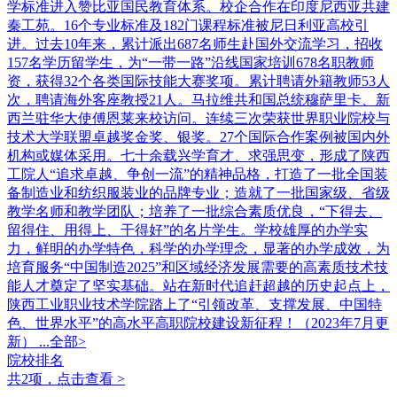
学标准进入赞比亚国民教育体系。校企合作在印度尼西亚共建
秦工苑。16个专业标准及182门课程标准被尼日利亚高校引
进。过去10年来，累计派出687名师生赴国外交流学习，招收
157名学历留学生，为“一带一路”沿线国家培训678名职教师
资，获得32个各类国际技能大赛奖项。累计聘请外籍教师53人
次，聘请海外客座教授21人。马拉维共和国总统穆萨里卡、新
西兰驻华大使傅恩莱来校访问。连续三次荣获世界职业院校与
技术大学联盟卓越奖金奖、银奖。27个国际合作案例被国内外
机构或媒体采用。七十余载兴学育才、求强思变，形成了陕西
工院人“追求卓越、争创一流”的精神品格，打造了一批全国装
备制造业和纺织服装业的品牌专业；造就了一批国家级、省级
教学名师和教学团队；培养了一批综合素质优良，“下得去、
留得住、用得上、干得好”的名片学生。学校雄厚的办学实
力，鲜明的办学特色，科学的办学理念，显著的办学成效，为
培育服务“中国制造2025”和区域经济发展需要的高素质技术技
能人才奠定了坚实基础。站在新时代追赶超越的历史起点上，
陕西工业职业技术学院踏上了“引领改革、支撑发展、中国特
色、世界水平”的高水平高职院校建设新征程！（2023年7月更
新）
...全部>
院校排名
共2项，点击查看 >