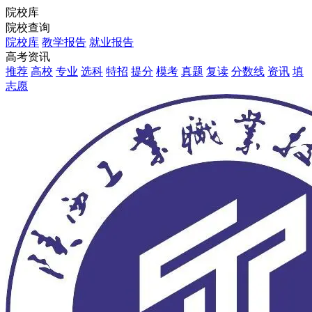
院校库
院校查询
院校库
教学报告
就业报告
高考资讯
推荐
高校
专业
选科
特招
提分
模考
真题
复读
分数线
资讯
填
志愿