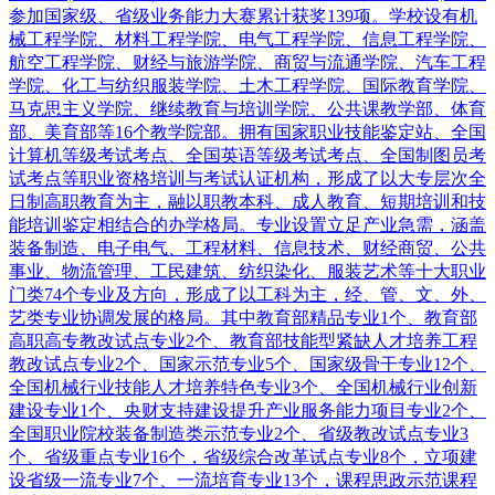
参加国家级、省级业务能力大赛累计获奖139项。学校设有机
械工程学院、材料工程学院、电气工程学院、信息工程学院、
航空工程学院、财经与旅游学院、商贸与流通学院、汽车工程
学院、化工与纺织服装学院、土木工程学院、国际教育学院、
马克思主义学院、继续教育与培训学院、公共课教学部、体育
部、美育部等16个教学院部。拥有国家职业技能鉴定站、全国
计算机等级考试考点、全国英语等级考试考点、全国制图员考
试考点等职业资格培训与考试认证机构，形成了以大专层次全
日制高职教育为主，融以职教本科、成人教育、短期培训和技
能培训鉴定相结合的办学格局。专业设置立足产业急需，涵盖
装备制造、电子电气、工程材料、信息技术、财经商贸、公共
事业、物流管理、工民建筑、纺织染化、服装艺术等十大职业
门类74个专业及方向，形成了以工科为主，经、管、文、外、
艺类专业协调发展的格局。其中教育部精品专业1个、教育部
高职高专教改试点专业2个、教育部技能型紧缺人才培养工程
教改试点专业2个、国家示范专业5个、国家级骨干专业12个、
全国机械行业技能人才培养特色专业3个、全国机械行业创新
建设专业1个、央财支持建设提升产业服务能力项目专业2个、
全国职业院校装备制造类示范专业2个、省级教改试点专业3
个、省级重点专业16个，省级综合改革试点专业8个，立项建
设省级一流专业7个、一流培育专业13个，课程思政示范课程