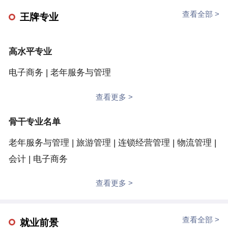
革，促进学生全面发展。近年来，学校获国家教学成果
以群建院、以群强院，建设数字商务学院、健康学院、
查看全部 >
王牌专业
奖4项、全国教材建设奖3项，“十四五”国家级规划教材
会计与审计学院、数字媒体与艺术设计学院、金融学
22部、国家级在线精品课程6门，主持国家职业教育专
院、文化旅游学院和物联网与智能工程学院，另设有体
高水平专业
业教学资源库建设项目3个；建有全国党建工作样板支
育学院、马克思主义学院、博雅全人教育学院、国际教
部2个、全国高校黄大年式教学团队等国家级教学团队4
电子商务 | 老年服务与管理
育学院、继续教育学院，共12个教学机构。学校以习近
个、国家级骨干专业6个、国家级生产性实训基地2个、
平新时代中国特色社会主义思想为指导，落实立德树人
查看更多 >
国家级电子商务类“双师型”教师培养培训基地1个；入选
根本任务，围绕“现代服务业高职教育改革发展领跑
首批国家级示范性职教集团、工信部产教融合型专业试
骨干专业名单
者”的建设目标，推进培养模式与教育教学改革，促进
点院校、全国现代服务业产教融合试验区、全国大学生
学生全面发展。近年来，学校获国家教学成果奖4项、
老年服务与管理 | 旅游管理 | 连锁经营管理 | 物流管理 |
创业示范园区等。学生参加技能大赛、创新创业大赛屡
全国教材建设奖3项，“十四五”国家级规划教材22部、国
会计 | 电子商务
获佳绩；毕业生讲诚信、善沟通、懂经营、会创业，受
家级在线精品课程6门，主持国家职业教育专业教学资
查看更多 >
到社会好评。学校荣获全国健康学校、教育部“一站
源库建设项目3个；建有全国党建工作样板支部2个、全
式”学生社区管理试点单位、教育部新金融智慧学习工
国高校黄大年式教学团队等国家级教学团队4个、国家
场项目试点院校、江苏省绿色学校、江苏省智慧校园示
查看全部 >
级骨干专业6个、国家级生产性实训基地2个、国家级电
就业前景