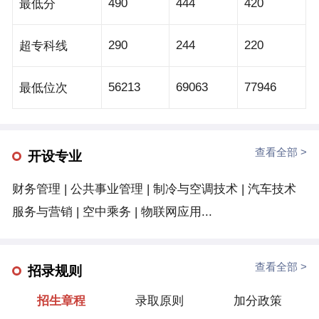
490
444
420
最低分
业院校“服务贡献50强”；拥有省级优秀科技创新团队、
江苏省社科应用研究协同创新基地。学校推进大学文化
290
244
220
超专科线
建设，大力弘扬优秀传统文化、革命文化与社会主义先
进文化，积极打造特色专业文化。鼓励师生践行校训，
56213
69063
77946
最低位次
坚守教风、学风，弘扬校风；开展高雅艺术进校园、礼
敬中华优秀传统文化活动，建有云锦、金箔非遗文化传
承与创新研发中心；打造“雷锋精神传承工作室”“劳模工
查看全部 >
开设专业
作室”“苏商大讲堂”，将“厚德、崇文、实业、创新”新苏
财务管理 | 公共事业管理 | 制冷与空调技术 | 汽车技术
商精神与先进产业文化融入校园；原创文艺作品参加全
服务与营销 | 空中乘务 | 物联网应用...
国大学生艺术展演屡获佳绩。学校拓展国际合作交流，
多渠道推进海外办学，连续三年入选全国职业院校“国
际影响力50强”。建有“江苏省外国专家工作室”，江苏省
查看全部 >
招录规则
高校国际化人才培养品牌专业；牵头搭建“中芬养老国
招生章程
录取原则
加分政策
际联盟”；面向“一带一路”沿线国家招收全日制留学生，