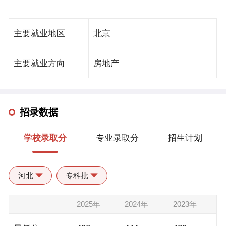
范校、江苏省首批深化创新创业教育改革示范校、江苏
子商务类“双师型”教师培养培训基地1个；入选首批国家
省高校毕业生就业工作先进集体、江苏省依法治校示范
级示范性职教集团、工信部产教融合型专业试点院校、
主要就业地区
北京
校等称号。
全国现代服务业产教融合试验区、全国大学生创业示范
园区等。学生参加技能大赛、创新创业大赛屡获佳绩；
主要就业方向
房地产
毕业生讲诚信、善沟通、懂经营、会创业，受到社会好
评。学校荣获全国健康学校、教育部“一站式”学生社区
管理试点单位、教育部新金融智慧学习工场项目试点院
招录数据
校、江苏省绿色学校、江苏省智慧校园示范校、江苏省
学校录取分
专业录取分
招生计划
首批深化创新创业教育改革示范校、江苏省高校毕业生
就业工作先进集体、江苏省依法治校示范校等称号。学
校加强科研队伍与科技平台建设，不断提升科学研究水
河北
专科批
平、科技创新能力和社会服务能力，建有国家级协同创
新中心2个、省级工程研发中心3个，省级大学科技园、
2025年
2024年
2023年
省级众创空间和科技企业孵化器；连续三年入选全国职