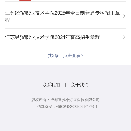
服务“走出去”中资企业开办海外分校；入选江苏首批招
江苏经贸职业技术学院2025年全日制普通专科招生章
收港澳台专科学生院校、江苏省涉外管理工作先进单
程
位、江苏高校“郑和学院”首批立项建设单位。办学70多
年来，学校累计为社会培养输送近20万名高素质、高技
江苏经贸职业技术学院2024年普高招生章程
能、应用型管理骨干与专业人才，赢得“江苏商界黄埔
军校”“现代服务业人才摇篮”的美誉。学校坚持“质量立
共2条，点击查看>
校、人才强校、特色兴校”办学理念，锚准“立足商贸、
面向现代服务业，顺应数字经济发展，为中国式现代化
提供人才和技能支撑”办学定位，以“631”高质量发展计
联系我们
|
关于我们
划为引领，踔厉奋发、勇毅前行，为建设成为高水平职
业技术大学而不懈奋斗。
版权所有：成都圆梦小灯塔科技有限公司
工信部备案：蜀ICP备2023028242号-1