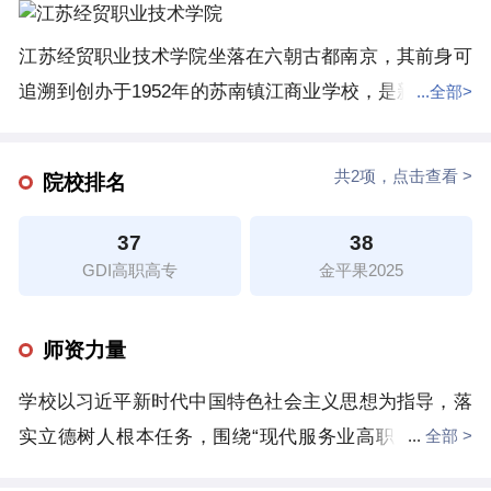
江苏经贸职业技术学院坐落在六朝古都南京，其前身可
追溯到创办于1952年的苏南镇江商业学校，是新中国成
...全部>
立后江苏独立创办商科教育的开端，2002年由江苏商业
管理干部学院、江苏省商业学校改建为高职院校，2007
共2项，点击查看 >
院校排名
年入选江苏省首批示范性高职院校，2010年入选国家示
范（骨干）高职院校建设单位，2017年至2018年入选江
37
38
苏省高水平（卓越）高职院校建设单位，2019年入选中
GDI高职高专
金平果2025
国特色高水平高职学校建设单位。学校现有江宁、光华
两个校区，全日制在校生近1.4万人；学校对接现代商
师资力量
贸流通、健康养老服务、财务管理和金融科技服务、文
学校以习近平新时代中国特色社会主义思想为指导，落
化创意、文化旅游、信息技术服务等产业，建有2个国
实立德树人根本任务，围绕“现代服务业高职教育改革
...
全部 >
家“双高计划”专业群、2个省级高水平专业群和3个校级
发展领跑者”的建设目标，推进培养模式与教育教学改
专业群，覆盖管理学、经济学、工学等学科门类。学校