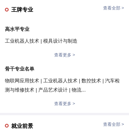
高端人才引培、“双师型”教师培养、“高水平团队”建设
爱生 言传 身教”的教风、“谦虚 好学 严谨 创新”的学
查看全部 >
王牌专业
等三项计划，分类分级培育工匠型教师；实施以分类管
风，培养了一代代适应智能制造发展需要的高素质技术
理为核心的教师评价综合改革计划，创设“1+N”教师评
技能型人才。先后获高职院校育人成效50强、服务贡献
高水平专业
价新模式；创建“4211”教师发展平台，搭建校际、校
50强、产教融合50强、国际影响力50强，入选全国高职
行、校企间常态化的教师高端交流学习机制。学校现有
工业机器人技术 | 模具设计与制造
院校服务贡献典型学校、教师发展指数优秀院校、学生
国家级“双师型”教师培养培训基地3个，机械行业智能制
发展指数优秀院校，获第七届黄炎培职业教育奖“优秀
查看更多 >
造技术（华东）师资培训基地1个，国家级教学团队1
学校奖”。时任中共中央总书记、国家主席、中央军委
个，国家级职业教育教师教学创新团队2个，国家级课
骨干专业名单
主席胡锦涛，时任中共中央政治局委员、国务委员刘延
程思政教学团队1个，国家“万人计划”教学名师1人，教
东，时任全国人大常委会副委员长、两院院士路甬祥，
物联网应用技术 | 工业机器人技术 | 数控技术 | 汽车检
育部新时代职业教育名师培养对象1人，全国五一劳动
时任教育部部长周济，时任教育部部长陈宝生等领导先
测与维修技术 | 产品艺术设计 | 物流...
奖章1人，享受国务院政府特殊津贴1人，全国技术能手
后到学校视察。学校以每个学生成才为办学己任，自
查看更多 >
3人，教育部课程思政教学名师6人，教育部职业院校教
2005年起开展ISO9001质量管理体系贯标认证工作。设
学（教育）指导委员会委员3人，省优秀教学团队3个，
有机械工程学院、电气工程学院、模具技术学院、交通
省级职业教育教师教学创新团队3个，省职业教育“双师
查看全部 >
工程学院、信息工程学院、经济管理学院、创意设计学
就业前景