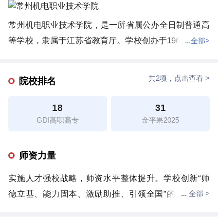
常州机电职业技术学院，是一所省属公办全日制普通高
等学校，隶属于江苏省教育厅。学校创办于1963年，原
...全部>
名常州市机械职业学校，2002年6月独立升格，现坐落
于常州科教城。2010年获批为国家示范性（骨干）高职
共2项，点击查看 >
院校排名
院校，2015年通过教育部第二轮人才培养工作评估，
2018年获批为江苏省高水平高职院校，2019年获批为中
18
31
国特色高水平高职学校建设单位，2022年在“双高计
GDI高职高专
金平果2025
划”建设中期绩效评价中获“优秀”等次。树高千尺有根，
江河万里有源，常州机电职业技术学院60载风雨兼
师资力量
程，“矢志教育、技能强国”的办学梦想始终不渝。学校
实施人才强校战略，师资水平整体提升。学校创新“师
以“知行并进”为校训，始终坚持“一德一心、责先利后、
德立基、能力固本、激励助推、引领全国”的教师队伍
...
全部 >
砥砺琢磨、勇争一流”的学校精神，坚持“以人为本、崇
建设机制。实施“匠心师德”工程，完善建设体系；实施
尚技术、开放共享、追求卓越”的办学理念，坚持“敬业