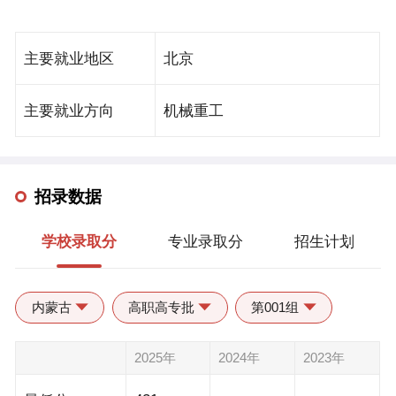
型”名师工作室1个，省职业教育技艺技能传承创新平台
院、继续教育学院、国际教育学院、马克思主义学院、
1个，省“青蓝工程”优秀教学团队7个、中青年学术带头
通识教育部、体育部、创新创业学院等13个教学单位。
主要就业地区
北京
人12人、优秀青年骨干教师42人，省级教学名师4人，
学校聚焦智能制造技术，研制专业群与智能制造产业链
省“双创博士”2人，江苏工匠2人，省“333工程”培养对象
对接谱系，对接区域智能制造产业链，覆盖品牌与创
主要就业方向
机械重工
20人，省“领航•扬帆”计划培养人选2人，六大人才高峰
意、设计与加工、集成与维护、控制与决策、经营与管
资助对象2人，省五一创新能手5人，省五一巾帼标兵1
理、车辆与交通等环节，开设招生专业43个，设置10大
人。
专业群，形成智能制造专业集群，其中有国家级重点建
招录数据
设专业群2个、省级重点建设专业群2个。全面加强党的
学校录取分
专业录取分
招生计划
领导，形成“政治引领、上下贯通、纵横联合、执行有
力”的党建工作机制，构建“四维一体、一融双高”党建工
作格局。推进思想政治工作提质增效，聚焦“三全育
内蒙古
高职高专批
第001组
人”，统筹推进“十大育人体系”建设，创新“双轮驱动，
四维并进”的工作模式，形成“跨时空、全过程、个性
2025年
2024年
2023年
化”思政工作体系。建有全国样板支部3个，1个党总支