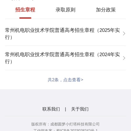
协同、三赛联动”的专业技能竞赛体系，促进学生的专
招生章程
录取原则
加分政策
业能力与职业精神有机融合、螺旋提升。学校先后获国
家级教学成果奖4项，省级教学成果奖17项；获国家精
常州机电职业技术学院普通高考招生章程（2025年实
品课程4门、省级精品课程11门、国家精品在线开放课
行）
程5门、国家级课程思政示范课程1门、“十四五”江苏省
职业教育首批在线精品课程18门、省级课程思政示范课
常州机电职业技术学院普通高考招生章程（2024年实
行）
程2门；“十二五”国家职业教育规划教材31部、国家精品
教材2部、“十三五”职业教育国家规划教材书目29
共2条，点击查看>
部、“十四五”职业教育国家规划教材34部；“十三五”江
苏省高等学校重点教材31部、省“十四五”规划教材9部；
主持国家专业教学资源库3个，并全部通过教育部验
收。学生先后获国家级职业院校技能大赛一等奖30项，
联系我们
|
关于我们
二等奖23项，三等奖9项；获中国国际“互联网+”大学生
版权所有：成都圆梦小灯塔科技有限公司
创新创业大赛国赛金奖1项、银奖4项，铜奖3项，“挑战
工信部备案：蜀ICP备2023028242号-1