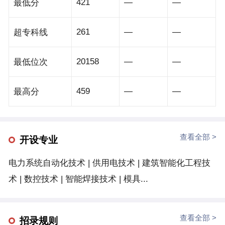
421
—
—
最低分
获评省“强基创优”培育创建单位，1个书记工作室入选常
州市党员教育“3211”工程书记工作室，1个党支部获评
261
—
—
超专科线
市教育局“秋白党支部”。先后获全国职业院校校园文
化“一校一品”学校、全国机械行业“十三五”思想政治工
20158
—
—
最低位次
作50强、江苏省高校示范马克思主义学院，江苏省文明
单位等荣誉称号。教学中心地位突出，人才培养成效显
459
—
—
最高分
著。学校创新“立德与强技目标合一、学生与员工身份
合一、学习与劳动项目合一，思想政治教育贯穿人才培
查看全部 >
养全过程”的“三合一、全过程”育训模式，打造人才培养
开设专业
高地。完善了“以工作任务为中心、以项目课程为主
电力系统自动化技术 | 供用电技术 | 建筑智能化工程技
体”的课程模式，构建了“多元主体、双线运行、三化管
术 | 数控技术 | 智能焊接技术 | 模具...
理”的教学质量保障体系。变革课堂学习模式、开展立
体化学习评价，形成了基于项目学习的高职“全人格”教
学模式，教学改革成果丰硕。构建了“三位一体、三定
查看全部 >
招录规则