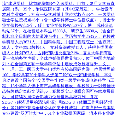
流”建设学科，比首轮增加3个入选学科。目前，复旦大学有直
属院（系）35个，附属医院18家（其中2家筹建）。学校设有
本科专业80个，拥有一级学科博士学位授权点43个，一级学科
硕士学位授权点46个（含一级学科博士学位授权点），博士专
业学位授权点5个，硕士专业学位授权点37个，博士后科研流
动站37个。在校普通本科生15303人，研究生36690人（含全日
制和非全日制的大陆港澳台生），学历留学生2535人。在校教
学科研人员3621人。中国科学院、中国工程院院士（含双聘）
59人，文科杰出教授1人，文科资深教授15人，获得各类国家
级人才计划767人，占师资队伍比重近21%。复旦大学拥有世
界一流的办学声誉，全球声誉位居世界前50，位于中国内地前
列；在全国第五轮一级学科评估中建设成效显著提升。文、
社、理、工、医五大学科门类均有较高国际声誉，位居世界前
100。学校共有20个学科入选第二轮“双一流”建设学科，率先
启动建设全国首个“交叉学科”门类一级学科集成电路科学与工
程。13个学科入选上海市高峰学科建设。学校致力于以最佳状
态持续稳定奉献文明进步，积极落实17项联合国可持续发展目
标，可持续发展综合影响力位居世界高校前列，并在
SDG7（经济适用的清洁能源）和SDG 8（体面工作和经济增
长）等领域中获得全球公认的突出性成就。在教育部一流本科
专业建设“双万计划”中，61个专业获批国家级一流本科专业建