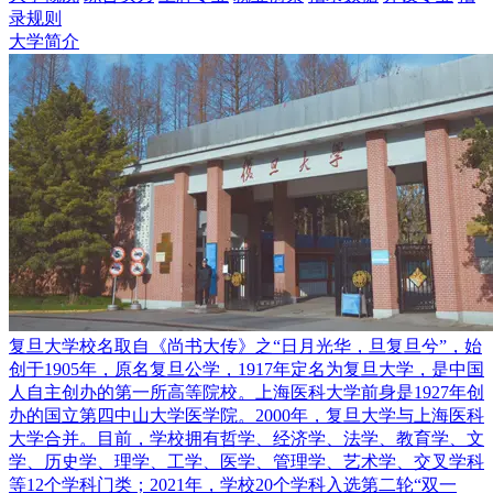
录规则
大学简介
复旦大学校名取自《尚书大传》之“日月光华，旦复旦兮”，始
创于1905年，原名复旦公学，1917年定名为复旦大学，是中国
人自主创办的第一所高等院校。上海医科大学前身是1927年创
办的国立第四中山大学医学院。2000年，复旦大学与上海医科
大学合并。目前，学校拥有哲学、经济学、法学、教育学、文
学、历史学、理学、工学、医学、管理学、艺术学、交叉学科
等12个学科门类；2021年，学校20个学科入选第二轮“双一