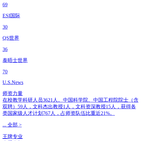
69
ESI国际
30
QS世界
36
泰晤士世界
70
U.S.News
师资力量
在校教学科研人员3621人。中国科学院、中国工程院院士（含
双聘）59人，文科杰出教授1人，文科资深教授15人，获得各
类国家级人才计划767人，占师资队伍比重近21%。
...
全部 >
王牌专业