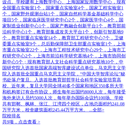
设点。学校建有上海数学中心、上海国家应用数学中心，现有
全国重点实验室1个，国家重点实验室4个，国家工程实验室1
个，国家野外观测台站1个，国家自然科学基金基础科学中心
项目5个，国家临床医学研究中心2个，国家医学中心4个，国
家制造业创新中心1个，国家产教融合创新平台1个，教育部前
沿科学中心1个，教育部集成攻关大平台1个，创新引智基地9
个，教育部重点实验室14个，教育部工程研究中心7个，卫健
委重点实验室9个，总后勤保障部卫生部重点实验室1个，上海
市重点实验室22个，上海市工程技术研究中心29个，上海市工
程研究中心2个，上海市前沿科学研究基地4个，上海市协同创
新中心5个；现有教育部人文社会科学重点研究基地10个，中
国研究院入选首批国家高端智库建设试点单位，马克思主义学
院入选首批全国重点马克思主义学院，“中国大学智库论坛”秘
书处落户复旦。入选首批教育部哲学社会科学实验室培育高
校。近年来，复旦大学同全球40多个国家和地区350多所大学
和机构签订有合作协议，师生每年出国约8000人次，每年接受
海外来访人员约5000人次，每年举办国际会议约100场。学校
共有邯郸、枫林、张江、江湾四个校区，占地总面积约241.08
万平方米，校舍建筑面积245.44万平方米。
...全部>
院校排名
共9项，点击查看 >