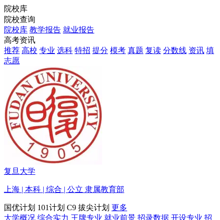
院校库
院校查询
院校库
教学报告
就业报告
高考资讯
推荐
高校
专业
选科
特招
提分
模考
真题
复读
分数线
资讯
填
志愿
复旦大学
上海 | 本科 | 综合 | 公立 隶属教育部
国优计划
101计划
C9
拔尖计划
更多
大学概况
综合实力
王牌专业
就业前景
招录数据
开设专业
招