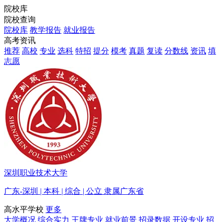
院校库
院校查询
院校库
教学报告
就业报告
高考资讯
推荐
高校
专业
选科
特招
提分
模考
真题
复读
分数线
资讯
填
志愿
深圳职业技术大学
广东-深圳 | 本科 | 综合 | 公立 隶属广东省
高水平学校
更多
大学概况
综合实力
王牌专业
就业前景
招录数据
开设专业
招