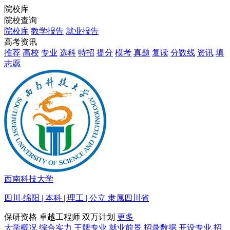
院校库
院校查询
院校库
教学报告
就业报告
高考资讯
推荐
高校
专业
选科
特招
提分
模考
真题
复读
分数线
资讯
填
志愿
西南科技大学
四川-绵阳 | 本科 | 理工 | 公立 隶属四川省
保研资格
卓越工程师
双万计划
更多
大学概况
综合实力
王牌专业
就业前景
招录数据
开设专业
招