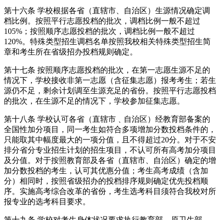
第十六条 学校根据各省（直辖市、自治区）生源情况确定调
档比例。按照平行志愿投档的批次，调档比例一般不超过
105%；按照顺序志愿投档的批次，调档比例一般不超过
120%。特殊类型招生调档名单按照我校相关特殊类型招生简
章和考生所在省级招办投档规则确定。
第十七条 按照顺序志愿投档的批次，在第一志愿生源不足的
情况下，学校接收非第一志愿（含征集志愿）报考考生；若生
源仍不足，剩余计划调至生源充足的省份。按照平行志愿投档
的批次，在生源不足的情况下，学校参加征集志愿。
第十八条 学校认可各省（直辖市
﹑
自治区）经教育部备案的
全国性加分项目，同一考生如符合多项增加分数投档条件的，
只能取其中幅度最大的一项分值，且不得超过20分
。对于不安
排分省分专业招生计划的招生项目，不认可所有高考加分项目
及分值。对于按照教育部及各省（直辖市、自治区）确定的增
加分数投档的考生，认可其优惠分值；考生高考成绩（含加
分）相同时，按照省级招办的投档排序规则确定优先投档顺
序。实施高考综合改革的省份，考生选考科目须符合我校对所
报专业的选考科目要求。
第十九条 学校对考生身体状况要求执行教育部、原卫生部、