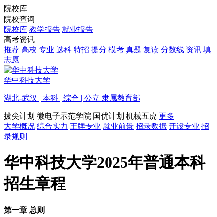
院校库
院校查询
院校库
教学报告
就业报告
高考资讯
推荐
高校
专业
选科
特招
提分
模考
真题
复读
分数线
资讯
填
志愿
华中科技大学
湖北-武汉 | 本科 | 综合 | 公立 隶属教育部
拔尖计划
微电子示范学院
国优计划
机械五虎
更多
大学概况
综合实力
王牌专业
就业前景
招录数据
开设专业
招
录规则
华中科技大学2025年普通本科
招生章程
第一章 总则