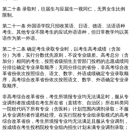
第二十条 录取时，往届生与应届生一视同仁，无男女生比例
限制。
第二十一条 外国语学院只招收英语、日语、德语、法语语种
考生。其他专业不限考生的应试外语语种，但日常教学均以英
语作为第一外语。
第二十二条 确定考生录取专业时，以考生高考成绩（含加
分）为准，实行分数优先原则，不设专业级差。高考总分（含
加分）相同的考生，按照省级招生主管部门投档的志愿成绩同
分排位确定专业录取顺序；无同分排位的省份，非高考综合改
革省份依次按照综合、语文、数学、外语成绩确定专业录取顺
序，高考综合改革省份依次按照语文、数学、外语确定专业录
取顺序。
非高考综合改革省份，考生所填报专业均无法满足时，服从专
业调剂者按成绩在考生所在省（直辖市、自治区）所在科类同
一院校代码下所有专业（含医科）计划范围内调剂录取；不服
从专业调剂者作退档处理。在实行院校专业组录取模式的高考
综合改革省份，考生所填报专业均无法满足且服从专业调剂，
按成绩在考生投档院校专业组内招生计划未满专业调剂录取；