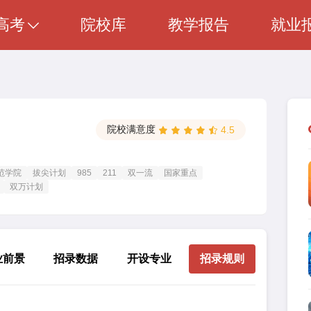
高考
院校库
教学报告
就业
院校满意度
4.5
范学院
拔尖计划
985
211
双一流
国家重点
双万计划
业前景
招录数据
开设专业
招录规则