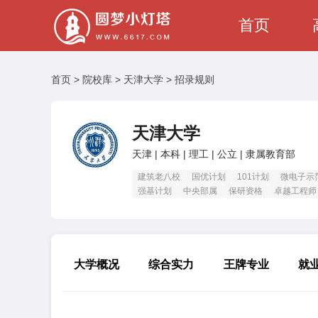
首页
首页
>
院校库
>
天津大学
>
招录规则
天津大学
天津 | 本科 | 理工 | 公立 | 隶属教育部
建筑老八校
国优计划
101计划
微电子示
强基计划
中央部属
保研资格
卓越工程师
大学概况
综合实力
王牌专业
就