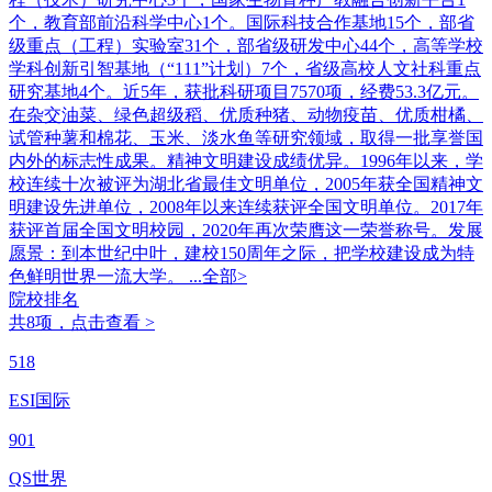
个，教育部前沿科学中心1个。国际科技合作基地15个，部省
级重点（工程）实验室31个，部省级研发中心44个，高等学校
学科创新引智基地（“111”计划）7个，省级高校人文社科重点
研究基地4个。近5年，获批科研项目7570项，经费53.3亿元。
在杂交油菜、绿色超级稻、优质种猪、动物疫苗、优质柑橘、
试管种薯和棉花、玉米、淡水鱼等研究领域，取得一批享誉国
内外的标志性成果。精神文明建设成绩优异。1996年以来，学
校连续十次被评为湖北省最佳文明单位，2005年获全国精神文
明建设先进单位，2008年以来连续获评全国文明单位。2017年
获评首届全国文明校园，2020年再次荣膺这一荣誉称号。发展
愿景：到本世纪中叶，建校150周年之际，把学校建设成为特
色鲜明世界一流大学。
...全部>
院校排名
共8项，点击查看 >
518
ESI国际
901
QS世界