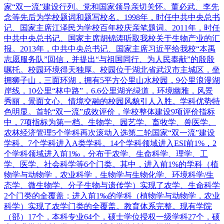
家“双一流”建设行列。党和国家领导亲切关怀。董必武、李先
念等先后为学校题词和题写校名。1998年，时任中共中央总书
记、国家主席江泽民为学校百年校庆亲笔题词。2011年，时任
中共中央总书记、国家主席胡锦涛听取我校关于生物产业的汇
报。2013年，中共中央总书记、国家主席习近平给我校“本禹
志愿服务队”回信，并提出“与祖国同行、为人民奉献”的殷殷
嘱托。校园环境得天独厚。校园位于湖北省武汉市主城区，坐
拥狮子山，三面环湖，拥有5平方公里山水校园，9公里浪漫湖
岸线，10公里“林中路”，6.6公里湖光绿道，环境幽雅，风景
秀丽，景面文心、情境交融的校园风貌引人入胜。学科优势特
色明显。首轮“双一流”成效评价，学校整体建设9项评价指标
中，7项指标为第一档。生物学、园艺学、畜牧学、兽医学、
农林经济管理5个学科再次滚动入选第二轮国家“双一流”建设
学科。7个学科进入A类学科。14个学科领域进入ESI前1%，2
个学科领域进入前1‰，分布于农学、生命科学、理学、工
学、医学、社会科学等6个门类。其中，进入前1%的学科（植
物学与动物学，农业科学，生物学与生物化学、环境科学/生
态学、微生物学、分子生物与遗传学）实现了农学、生命科学
2个门类的全覆盖；进入前1‰的学科（植物学与动物学，农业
科学）实现了农学门类的全覆盖。教育体系完整。现有学院
（部）17个，本科专业64个，硕士学位授权一级学科27个，硕