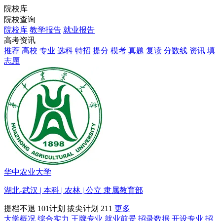
院校库
院校查询
院校库
教学报告
就业报告
高考资讯
推荐
高校
专业
选科
特招
提分
模考
真题
复读
分数线
资讯
填
志愿
华中农业大学
湖北-武汉 | 本科 | 农林 | 公立 隶属教育部
提档不退
101计划
拔尖计划
211
更多
大学概况
综合实力
王牌专业
就业前景
招录数据
开设专业
招