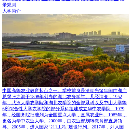
录规则
大学简介
中国高等农业教育起点之一。学校前身是清朝光绪年间由湖广
总督张之洞于1898年创办的湖北农务学堂。几经演变，1952
年，武汉大学农学院和湖北农学院的全部系科以及中山大学等
6所综合性大学农学院的部分系科组建成立华中农学院。1979
年，经国务院批准列为全国重点大学，直属农业部。1985年，
更名为华中农业大学。2000年，由农业部划转教育部直属领
导。2005年，进入国家“211工程”建设行列。2017年，列入国