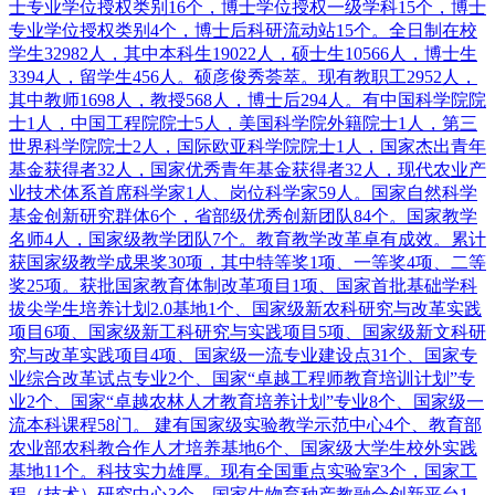
士专业学位授权类别16个，博士学位授权一级学科15个，博士
专业学位授权类别4个，博士后科研流动站15个。全日制在校
学生32982人，其中本科生19022人，硕士生10566人，博士生
3394人，留学生456人。硕彦俊秀荟萃。现有教职工2952人，
其中教师1698人，教授568人，博士后294人。有中国科学院院
士1人，中国工程院院士5人，美国科学院外籍院士1人，第三
世界科学院院士2人，国际欧亚科学院院士1人，国家杰出青年
基金获得者32人，国家优秀青年基金获得者32人，现代农业产
业技术体系首席科学家1人、岗位科学家59人。国家自然科学
基金创新研究群体6个，省部级优秀创新团队84个。国家教学
名师4人，国家级教学团队7个。教育教学改革卓有成效。累计
获国家级教学成果奖30项，其中特等奖1项、一等奖4项、二等
奖25项。获批国家教育体制改革项目1项、国家首批基础学科
拔尖学生培养计划2.0基地1个、国家级新农科研究与改革实践
项目6项、国家级新工科研究与实践项目5项、国家级新文科研
究与改革实践项目4项、国家级一流专业建设点31个、国家专
业综合改革试点专业2个、国家“卓越工程师教育培训计划”专
业2个、国家“卓越农林人才教育培养计划”专业8个、国家级一
流本科课程58门。 建有国家级实验教学示范中心4个、教育部
农业部农科教合作人才培养基地6个、国家级大学生校外实践
基地11个。科技实力雄厚。现有全国重点实验室3个，国家工
程（技术）研究中心3个，国家生物育种产教融合创新平台1